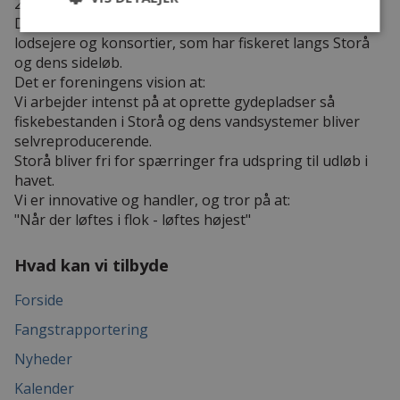
2009.
Den består af en kreds af sportsfiskerforeninger,
lodsejere og konsortier, som har fiskeret langs Storå
og dens sideløb.
Det er foreningens vision at:
Vi arbejder intenst på at oprette gydepladser så
fiskebestanden i Storå og dens vandsystemer bliver
selvreproducerende.
Storå bliver fri for spærringer fra udspring til udløb i
havet.
Vi er innovative og handler, og tror på at:
"Når der løftes i flok - løftes højest"
Hvad kan vi tilbyde
Forside
Fangstrapportering
Nyheder
Kalender