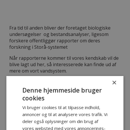
Fra tid til anden bliver der foretaget biologiske
undersøgelser og bestandsanalyser, ligesom
forskere offentliggør rapporter om deres
forskning i Storå-systemet
Når rapporterne kommer til vores kendskab vil de
blive lagt ud her, så interesserede kan finde ud af
mere om vort vandsystem.
×
Klik på de enkelte undersøgelser i menuen til
venstre.
Denne hjemmeside bruger
cookies
Vi bruger cookies til at tilpasse indhold,
annoncer og til at analysere vores trafik. Vi
deler også oplysninger om din brug af
vores websted med vores annoncerings-