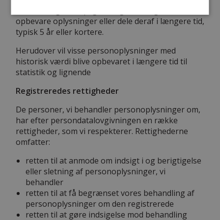
Visse lovregler forpligter dog foreningen til at
opbevare oplysninger eller dele deraf i længere tid,
typisk 5 år eller kortere.
Herudover vil visse personoplysninger med
historisk værdi blive opbevaret i længere tid til
statistik og lignende
Registreredes rettigheder
De personer, vi behandler personoplysninger om,
har efter persondatalovgivningen en række
rettigheder, som vi respekterer. Rettighederne
omfatter:
retten til at anmode om indsigt i og berigtigelse
eller sletning af personoplysninger, vi
behandler
retten til at få begrænset vores behandling af
personoplysninger om den registrerede
retten til at gøre indsigelse mod behandling