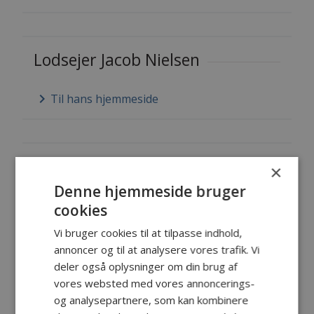
Lodsejer Jacob Nielsen
keyboard_arrow_right
Til hans hjemmeside
Lystfiskerforeningen af 1926
×
Denne hjemmeside bruger
keyboard_arrow_right
Til deres hjemmeside
cookies
Vi bruger cookies til at tilpasse indhold,
annoncer og til at analysere vores trafik. Vi
deler også oplysninger om din brug af
Lystfiskerforeningen Aros
vores websted med vores annoncerings-
og analysepartnere, som kan kombinere
keyboard_arrow_right
Til deres hjemmeside