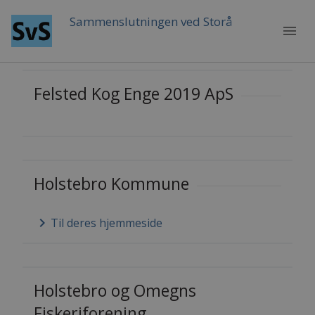
Sammenslutningen ved Storå
menu
Felsted Kog Enge 2019 ApS
Holstebro Kommune
keyboard_arrow_right
Til deres hjemmeside
Holstebro og Omegns
Fiskeriforening