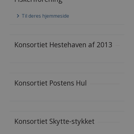
keyboard_arrow_right
Til deres hjemmeside
Konsortiet Hestehaven af 2013
Konsortiet Postens Hul
Konsortiet Skytte-stykket