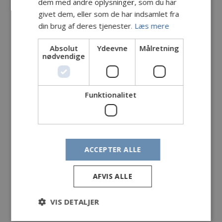
dem med andre oplysninger, som du har
givet dem, eller som de har indsamlet fra
din brug af deres tjenester.
Læs mere
MidtVest Lystfiskerforening
Absolut
Ydeevne
Målretning
nødvendige
keyboard_arrow_right
Til deres hjemmeside
Funktionalitet
Råsted Lystfiskerforening
ACCEPTER ALLE
AFVIS ALLE
Vemb Lystfiskerforening
VIS DETALJER
keyboard_arrow_right
Til deres hjemmeside