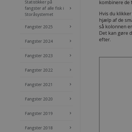
Statistikker på
kombinere de fo
fangster af alle fisk i
keyboard_arrow_right
Hvis du klikke
Storåsystemet
hjælp af de sm
så kolonnen en
Fangster 2025
keyboard_arrow_right
Det kan gøre d
efter.
Fangster 2024
keyboard_arrow_right
Fangster 2023
keyboard_arrow_right
Fangster 2022
keyboard_arrow_right
Fangster 2021
keyboard_arrow_right
Fangster 2020
keyboard_arrow_right
Fangster 2019
keyboard_arrow_right
Fangster 2018
keyboard_arrow_right