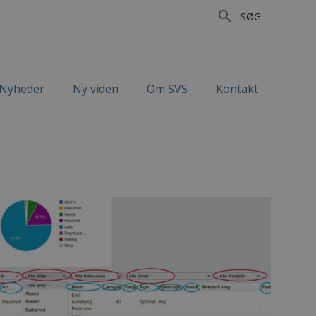
search
SØG
Nyheder
Ny viden
Om SVS
Kontakt