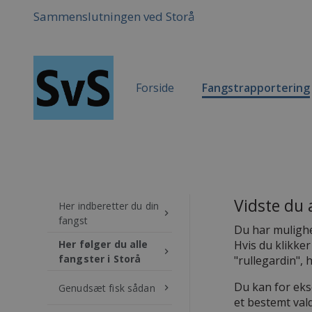
Sammenslutningen ved Storå
Forside
Fangstrapportering
Vidste du a
Her indberetter du din
keyboard_arrow_right
fangst
Du har mulighed
Her følger du alle
Hvis du klikker
keyboard_arrow_right
fangster i Storå
"rullegardin", 
Du kan for eks
Genudsæt fisk sådan
keyboard_arrow_right
et bestemt vald