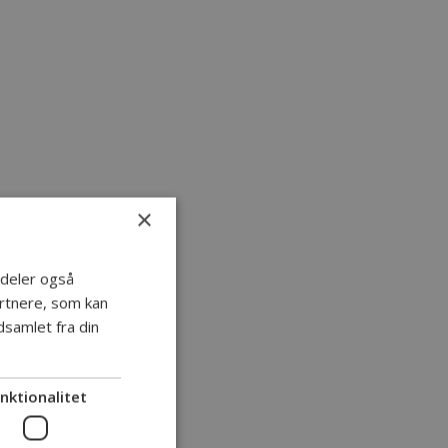
×
i deler også
rtnere, som kan
samlet fra din
nktionalitet