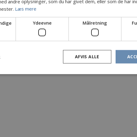
d andre oplysninger, som du har givet dem, eller som de har ind
nester.
Læs mere
ndige
Ydeevne
Målretning
Fu
R
AFVIS ALLE
ACC