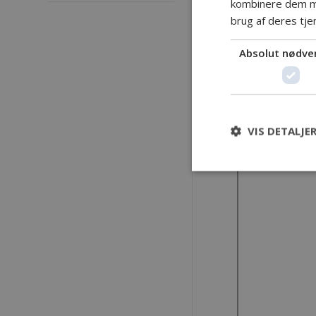
kombinere dem me
brug af deres tje
Absolut nødve
VIS DETALJE