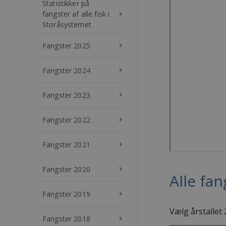
Statistikker på
fangster af alle fisk i
keyboard_arrow_right
Storåsystemet
Fangster 2025
keyboard_arrow_right
Fangster 2024
keyboard_arrow_right
Fangster 2023
keyboard_arrow_right
Fangster 2022
keyboard_arrow_right
Fangster 2021
keyboard_arrow_right
Fangster 2020
keyboard_arrow_right
Alle fa
Fangster 2019
keyboard_arrow_right
Vælg årstallet
Fangster 2018
keyboard_arrow_right