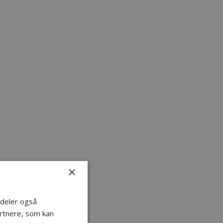
×
i deler også
rtnere, som kan