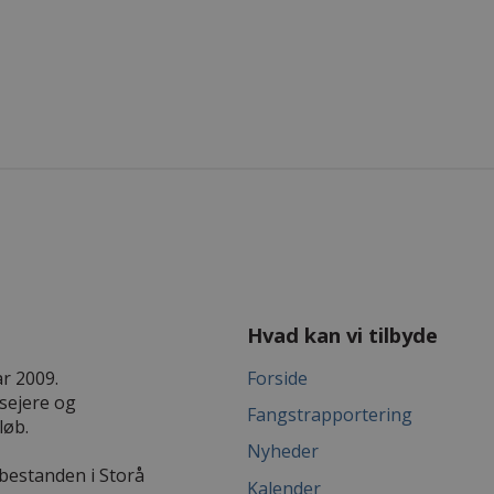
Hvad kan vi tilbyde
r 2009.
Forside
dsejere og
Fangstrapportering
løb.
Nyheder
ebestanden i Storå
Kalender