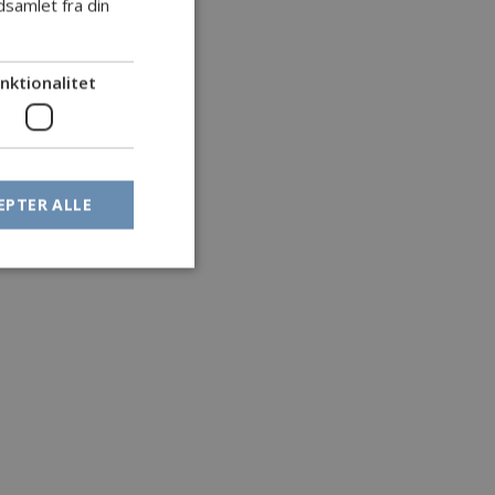
samlet fra din
nktionalitet
EPTER ALLE