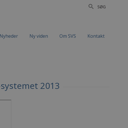
search
SØG
Nyheder
Ny viden
Om SVS
Kontakt
å-systemet 2013