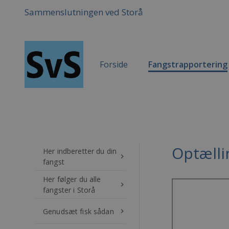
Sammenslutningen ved Storå
Forside
Fangstrapportering
Optællin
Her indberetter du din
keyboard_arrow_right
fangst
Her følger du alle
keyboard_arrow_right
fangster i Storå
Genudsæt fisk sådan
keyboard_arrow_right