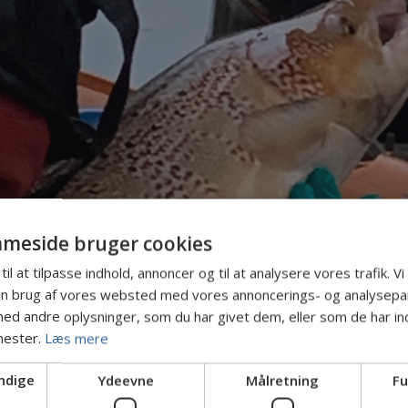
meside bruger cookies
til at tilpasse indhold, annoncer og til at analysere vores trafik. V
in brug af vores websted med vores annoncerings- og analysepa
d andre oplysninger, som du har givet dem, eller som de har ind
nester.
Læs mere
anuar 2026 - Gunnar Houlby Pedersen
ngsundersøgelse 
ndige
Ydeevne
Målretning
Fu