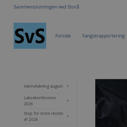
Sammenslutningen ved Storå
Forside
Fangstrapportering
Varmelukning august
keyboard_arrow_right
Laksekonference
keyboard_arrow_right
2026
Stop for store resten
keyboard_arrow_right
af 2026