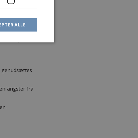
, og man var også
EPTER ALLE
ede man, da
ng genudsættes
genfangster fra
en.