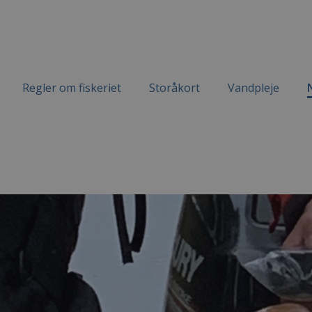
Regler om fiskeriet
Storåkort
Vandpleje