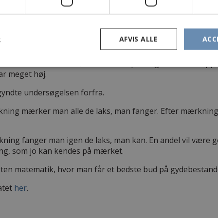
i november 2025 foretaget en opgangsundersøgelse i Storå
R
AFVIS ALLE
ACC
 Lilleå, hvor en strækning blev befisket.
 starten af november, men efter et par dages fiskeri stopp
r meget høj.
yndte undersøgelsen forfra.
skning mærker man alle de laks, man fanger. Efter mærkni
kning fanger man igen de laks, man kan. En andel vil være 
ing, som jo kan kendes på mærket.
sten matematik, hvor man får et bedste bud på gydebestand
atet
her
.