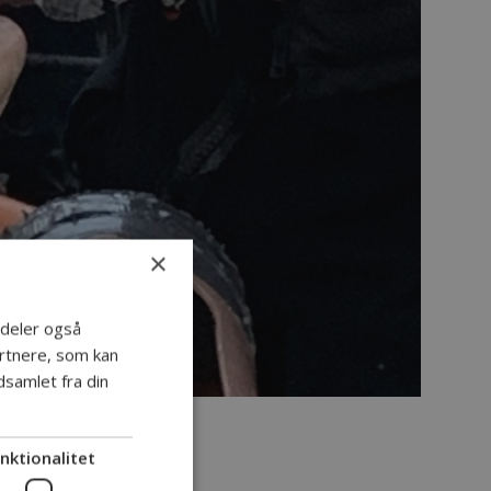
×
i deler også
rtnere, som kan
samlet fra din
2025
nktionalitet