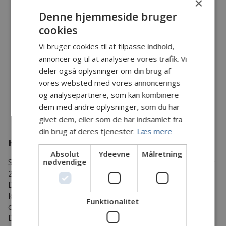
×
Denne hjemmeside bruger
Hede Danmark meddeler, at der skæres grøde i
cookies
uge 40 i Storå fra Vandkraftsøen til overløbet ved
Vængerne.
Vi bruger cookies til at tilpasse indhold,
annoncer og til at analysere vores trafik. Vi
Desuden skæres der også i Råsted Lilleå samt
deler også oplysninger om din brug af
Vegen Å.
vores websted med vores annoncerings-
og analysepartnere, som kan kombinere
dem med andre oplysninger, som du har
givet dem, eller som de har indsamlet fra
din brug af deres tjenester.
Læs mere
Hvem er vi
Absolut
Ydeevne
Målretning
nødvendige
Sammenslutningen ved Storå blev født den 18. februar
2009.
Den består af en kreds af sportsfiskerforeninger,
lodsejere og konsortier, som har fiskeret langs Storå
Funktionalitet
og dens sideløb.
Det er foreningens vision at: