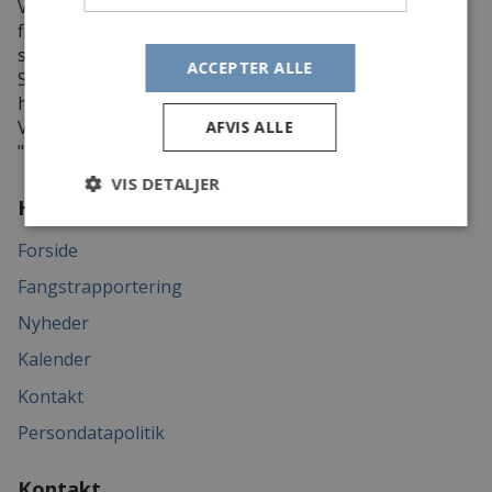
Vi arbejder intenst på at oprette gydepladser så
fiskebestanden i Storå og dens vandsystemer bliver
selvreproducerende.
ACCEPTER ALLE
Storå bliver fri for spærringer fra udspring til udløb i
havet.
Vi er innovative og handler, og tror på at:
AFVIS ALLE
"Når der løftes i flok - løftes højest"
VIS DETALJER
Hvad kan vi tilbyde
Forside
Fangstrapportering
Nyheder
Kalender
Kontakt
Persondatapolitik
Kontakt